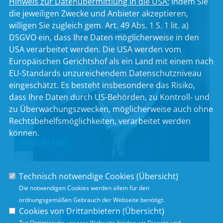
Hinweis zur Datenübermittlung in die USA:
Indem Sie
die jeweiligen Zwecke und Anbieter akzeptieren,
willigen Sie zugleich gem. Art. 49 Abs. 1 S. 1 lit. a)
DSGVO ein, dass Ihre Daten möglicherweise in den
USA verarbeitet werden. Die USA werden vom
Europäischen Gerichtshof als ein Land mit einem nach
EU-Standards unzureichendem Datenschutzniveau
eingeschätzt. Es besteht insbesondere das Risiko,
dass Ihre Daten durch US-Behörden, zu Kontroll- und
zu Überwachungszwecken, möglicherweise auch ohne
Rechtsbehelfsmöglichkeiten, verarbeitet werden
können.
Alexander Flierl
Technisch notwendige Cookies (
Übersicht
)
Die notwendigen Cookies werden allein für den
ordnungsgemäßen Gebrauch der Webseite benötigt.
Cookies von Drittanbietern (
Übersicht
)
SITEMAP
Zur Optimierung unserer Webseite binden wir Dienste und