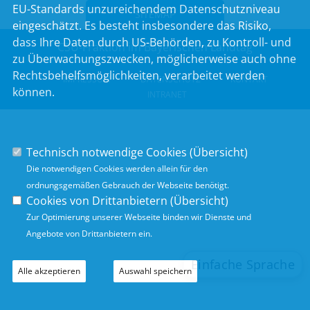
EU-Standards unzureichendem Datenschutzniveau
SITEMAP
eingeschätzt. Es besteht insbesondere das Risiko,
dass Ihre Daten durch US-Behörden, zu Kontroll- und
CSU-Fraktion im Bayerischen Landtag
zu Überwachungszwecken, möglicherweise auch ohne
Rechtsbehelfsmöglichkeiten, verarbeitet werden
IMPRESSUM
DATENSCHUTZ
KONTAKT
können.
INTRANET
Technisch notwendige Cookies (
Übersicht
)
Die notwendigen Cookies werden allein für den
ordnungsgemäßen Gebrauch der Webseite benötigt.
Cookies von Drittanbietern (
Übersicht
)
Zur Optimierung unserer Webseite binden wir Dienste und
Angebote von Drittanbietern ein.
Alle akzeptieren
Auswahl speichern