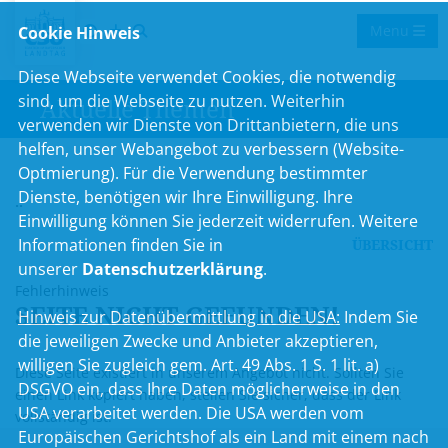
Menu
Cookie Hinweis
Diese Webseite verwendet Cookies, die notwendig
sind, um die Webseite zu nutzen. Weiterhin
Aktuelle Themen
verwenden wir Dienste von Drittanbietern, die uns
helfen, unser Webangebot zu verbessern (Website-
Optmierung). Für die Verwendung bestimmter
Dienste, benötigen wir Ihre Einwilligung. Ihre
..
Einwilligung können Sie jederzeit widerrufen. Weitere
Informationen finden Sie in
ÜBERSICHT
unserer
Datenschutzerklärung
.
Fehlerhinweis
SEITE NICHT GEFUNDEN!
Hinweis zur Datenübermittlung in die USA:
Indem Sie
die jeweiligen Zwecke und Anbieter akzeptieren,
willigen Sie zugleich gem. Art. 49 Abs. 1 S. 1 lit. a)
Diese Seite existiert in unserem Angebot nicht. Sollten Sie
DSGVO ein, dass Ihre Daten möglicherweise in den
einen Link kopiert haben, stellen Sie sicher, dass der Link
USA verarbeitet werden. Die USA werden vom
vollständig ist.
Europäischen Gerichtshof als ein Land mit einem nach