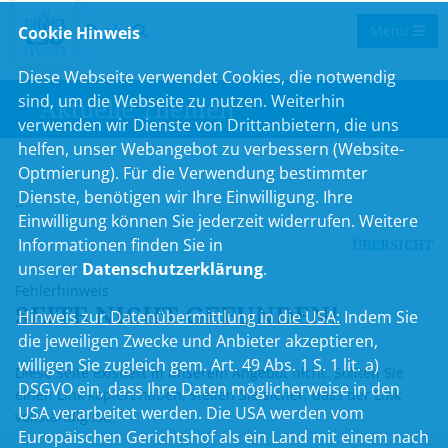
Menu
Cookie Hinweis
Diese Webseite verwendet Cookies, die notwendig
sind, um die Webseite zu nutzen. Weiterhin
Aktuelle Themen
verwenden wir Dienste von Drittanbietern, die uns
helfen, unser Webangebot zu verbessern (Website-
Optmierung). Für die Verwendung bestimmter
Dienste, benötigen wir Ihre Einwilligung. Ihre
..
Einwilligung können Sie jederzeit widerrufen. Weitere
Informationen finden Sie in
ÜBERSICHT
unserer
Datenschutzerklärung
.
Fehlerhinweis
SEITE NICHT GEFUNDEN!
Hinweis zur Datenübermittlung in die USA:
Indem Sie
die jeweiligen Zwecke und Anbieter akzeptieren,
willigen Sie zugleich gem. Art. 49 Abs. 1 S. 1 lit. a)
Diese Seite existiert in unserem Angebot nicht. Sollten Sie
DSGVO ein, dass Ihre Daten möglicherweise in den
einen Link kopiert haben, stellen Sie sicher, dass der Link
USA verarbeitet werden. Die USA werden vom
vollständig ist.
Europäischen Gerichtshof als ein Land mit einem nach