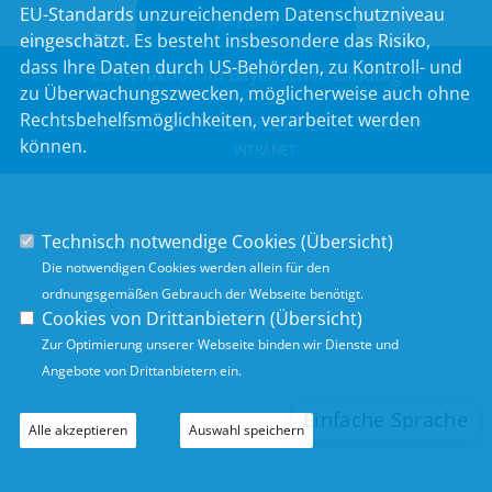
EU-Standards unzureichendem Datenschutzniveau
SITEMAP
eingeschätzt. Es besteht insbesondere das Risiko,
dass Ihre Daten durch US-Behörden, zu Kontroll- und
CSU-Fraktion im Bayerischen Landtag
zu Überwachungszwecken, möglicherweise auch ohne
Rechtsbehelfsmöglichkeiten, verarbeitet werden
IMPRESSUM
DATENSCHUTZ
KONTAKT
können.
INTRANET
Technisch notwendige Cookies (
Übersicht
)
Die notwendigen Cookies werden allein für den
ordnungsgemäßen Gebrauch der Webseite benötigt.
Cookies von Drittanbietern (
Übersicht
)
Zur Optimierung unserer Webseite binden wir Dienste und
Angebote von Drittanbietern ein.
Alle akzeptieren
Auswahl speichern