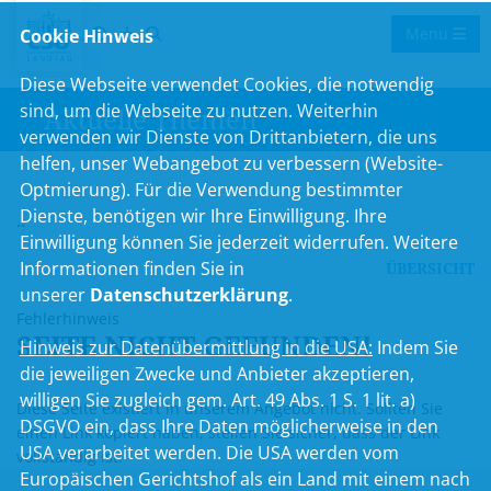
Menu
Cookie Hinweis
Diese Webseite verwendet Cookies, die notwendig
sind, um die Webseite zu nutzen. Weiterhin
Aktuelle Themen
verwenden wir Dienste von Drittanbietern, die uns
helfen, unser Webangebot zu verbessern (Website-
Optmierung). Für die Verwendung bestimmter
Dienste, benötigen wir Ihre Einwilligung. Ihre
..
Einwilligung können Sie jederzeit widerrufen. Weitere
Informationen finden Sie in
ÜBERSICHT
unserer
Datenschutzerklärung
.
Fehlerhinweis
SEITE NICHT GEFUNDEN!
Hinweis zur Datenübermittlung in die USA:
Indem Sie
die jeweiligen Zwecke und Anbieter akzeptieren,
willigen Sie zugleich gem. Art. 49 Abs. 1 S. 1 lit. a)
Diese Seite existiert in unserem Angebot nicht. Sollten Sie
DSGVO ein, dass Ihre Daten möglicherweise in den
einen Link kopiert haben, stellen Sie sicher, dass der Link
USA verarbeitet werden. Die USA werden vom
vollständig ist.
Europäischen Gerichtshof als ein Land mit einem nach