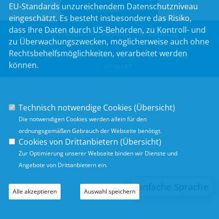
EU-Standards unzureichendem Datenschutzniveau
SITEMAP
eingeschätzt. Es besteht insbesondere das Risiko,
dass Ihre Daten durch US-Behörden, zu Kontroll- und
CSU-Fraktion im Bayerischen Landtag
zu Überwachungszwecken, möglicherweise auch ohne
Rechtsbehelfsmöglichkeiten, verarbeitet werden
IMPRESSUM
DATENSCHUTZ
KONTAKT
können.
INTRANET
Technisch notwendige Cookies (
Übersicht
)
Die notwendigen Cookies werden allein für den
ordnungsgemäßen Gebrauch der Webseite benötigt.
Cookies von Drittanbietern (
Übersicht
)
Zur Optimierung unserer Webseite binden wir Dienste und
Angebote von Drittanbietern ein.
Alle akzeptieren
Auswahl speichern