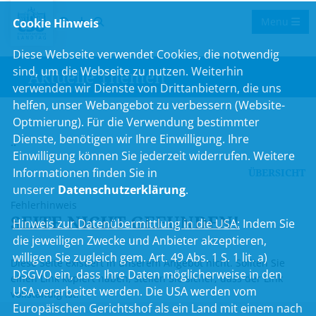
Menu
Cookie Hinweis
Diese Webseite verwendet Cookies, die notwendig
sind, um die Webseite zu nutzen. Weiterhin
Aktuelle Themen
verwenden wir Dienste von Drittanbietern, die uns
helfen, unser Webangebot zu verbessern (Website-
Optmierung). Für die Verwendung bestimmter
Dienste, benötigen wir Ihre Einwilligung. Ihre
..
Einwilligung können Sie jederzeit widerrufen. Weitere
Informationen finden Sie in
ÜBERSICHT
unserer
Datenschutzerklärung
.
Fehlerhinweis
SEITE NICHT GEFUNDEN!
Hinweis zur Datenübermittlung in die USA:
Indem Sie
die jeweiligen Zwecke und Anbieter akzeptieren,
willigen Sie zugleich gem. Art. 49 Abs. 1 S. 1 lit. a)
Diese Seite existiert in unserem Angebot nicht. Sollten Sie
DSGVO ein, dass Ihre Daten möglicherweise in den
einen Link kopiert haben, stellen Sie sicher, dass der Link
USA verarbeitet werden. Die USA werden vom
vollständig ist.
Europäischen Gerichtshof als ein Land mit einem nach