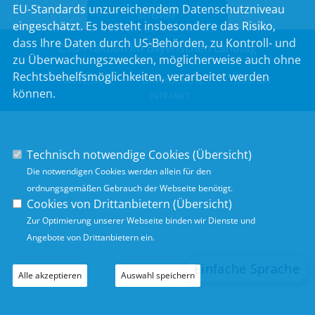
EU-Standards unzureichendem Datenschutzniveau
SITEMAP
eingeschätzt. Es besteht insbesondere das Risiko,
dass Ihre Daten durch US-Behörden, zu Kontroll- und
CSU-Fraktion im Bayerischen Landtag
zu Überwachungszwecken, möglicherweise auch ohne
Rechtsbehelfsmöglichkeiten, verarbeitet werden
IMPRESSUM
DATENSCHUTZ
KONTAKT
können.
INTRANET
Technisch notwendige Cookies (
Übersicht
)
Die notwendigen Cookies werden allein für den
ordnungsgemäßen Gebrauch der Webseite benötigt.
Cookies von Drittanbietern (
Übersicht
)
Zur Optimierung unserer Webseite binden wir Dienste und
Angebote von Drittanbietern ein.
Alle akzeptieren
Auswahl speichern