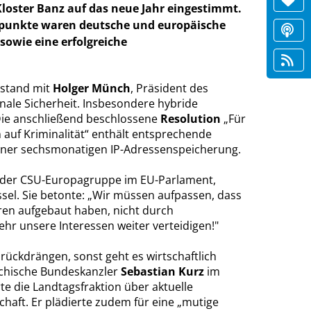
loster Banz auf das neue Jahr eingestimmt.
punkte waren deutsche und europäische
sowie eine erfolgreiche
rstand mit
Holger Münch
, Präsident des
ale Sicherheit. Insbesondere hybride
ie anschließend beschlossene
Resolution
Für
auf Kriminalität“ enthält entsprechende
einer sechsmonatigen IP-Adressenspeicherung.
e der CSU-Europagruppe im EU-Parlament,
sel. Sie betonte: „Wir müssen aufpassen, dass
hren aufgebaut haben, nicht durch
hr unsere Interessen weiter verteidigen!"
ückdrängen, sonst geht es wirtschaftlich
eichische Bundeskanzler
Sebastian Kurz
im
e die Landtagsfraktion über aktuelle
chaft. Er plädierte zudem für eine „mutige