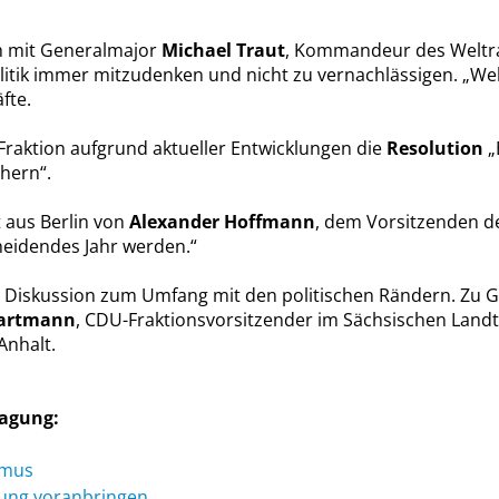
h mit Generalmajor
Michael Traut
, Kommandeur des Weltr
litik immer mitzudenken und nicht zu vernachlässigen. „Wel
fte.
Fraktion aufgrund aktueller Entwicklungen die
Resolution
B
chern“.
t aus Berlin von
Alexander Hoffmann
, dem Vorsitzenden d
cheidendes Jahr werden.“
e Diskussion zum Umfang mit den politischen Rändern. Zu 
Hartmann
, CDU-Fraktionsvorsitzender im Sächsischen Land
Anhalt.
tagung:
smus
rung voranbringen