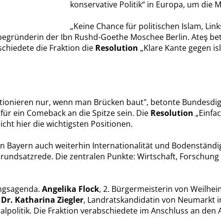
konservative Politik“ in Europa, um die
Keine Chance für politischen Islam, Li
begründerin der Ibn Rushd-Goethe Moschee Berlin. Ateş beton
schiedete die Fraktion die
Resolution
Klare Kante gegen isl
tionieren nur, wenn man Brücken baut", betonte Bundesdig
für ein Comeback an die Spitze sein. Die
Resolution
Einfac
cht hier die wichtigsten Positionen.
n Bayern auch weiterhin Internationalität und Bodenständ
Grundsatzrede. Die zentralen Punkte: Wirtschaft, Forschun
ungsagenda.
Angelika Flock
, 2. Bürgermeisterin von Weilhe
d
Dr. Katharina Ziegler
, Landratskandidatin von Neumarkt in
olitik. Die Fraktion verabschiedete im Anschluss an den 