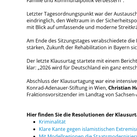
Familie und Kommunalpolitik verbessern“.
Letzter Tagesordnungspunkt war der Austausc
eindringlich, den Weltraum in der Sicherheitspo
mit Blick auf umfassende und moderne Streitkrä
Am Ende des Sitzungstages verabschiedete die 
stärken, Zukunft der Rehabilitation in Bayern si
Der letzte Klausurtag startete mit einem Berich
klar: „2026 wird für Deutschland ein ganz ents
Abschluss der Klausurtagung war eine intensiv
Konrad-Adenauer-Stiftung in Wien,
Christian 
Fraktionsvorsitzender im Landtag von Sachsen-
Hier finden Sie die Resolutionen der Klausur
Kriminalität
Klare Kante gegen islamistischen Extremi
Mit Modellregionen die Staatsmodernisie