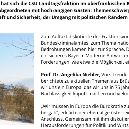
at sich die CSU-Landtagsfraktion im oberfränkischen K
 Abgeordneten mit hochrangigen Gästen: Themenschwer
ft und Sicherheit, der Umgang mit politischen Rändern 
Zum Auftakt diskutierte der Fraktionsvo
Bundeskriminalamtes, zum Thema nation
Bedrohungen kamen hier zur Sprache. D
ein sicheres Bayern: Moderne Antworten 
Forderungen, wie etwa die Möglichkeit 
Prof. Dr. Angelika Niebler
, Vorsitzend
berichtete zu aktuellen Themen aus Brüs
wir uns ein Europa, das wir uns in 75 Ja
Nachlässigkeit kaputt machen und vielme
Wir müssen in Europa die Bürokratie zur
bergab“, erklärte der ehemalige österr
Anschluss. Gemeinsam mit ihm diskutiert
Herausforderungen für Politik und Wirts