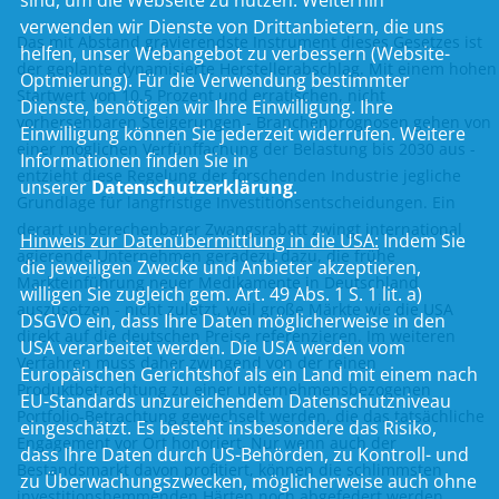
sind, um die Webseite zu nutzen. Weiterhin
verwenden wir Dienste von Drittanbietern, die uns
Das mit Abstand gravierendste Instrument dieses Gesetzes ist
helfen, unser Webangebot zu verbessern (Website-
der geplante dynamisierte Herstellerabschlag. Mit einem hohen
Optmierung). Für die Verwendung bestimmter
Startwert von 10,5 Prozent und erratischen, nicht
Dienste, benötigen wir Ihre Einwilligung. Ihre
vorhersehbaren Steigerungen - Branchenprognosen gehen von
Einwilligung können Sie jederzeit widerrufen. Weitere
einer möglichen Verfünffachung der Belastung bis 2030 aus -
Informationen finden Sie in
entzieht diese Regelung der forschenden Industrie jegliche
unserer
Datenschutzerklärung
.
Grundlage für langfristige Investitionsentscheidungen. Ein
derart unberechenbarer Zwangsrabatt zwingt international
Hinweis zur Datenübermittlung in die USA:
Indem Sie
agierende Unternehmen geradezu dazu, die frühe
die jeweiligen Zwecke und Anbieter akzeptieren,
Markteinführung neuer Medikamente in Deutschland
willigen Sie zugleich gem. Art. 49 Abs. 1 S. 1 lit. a)
auszusetzen - nicht zuletzt, weil große Märkte wie die USA
DSGVO ein, dass Ihre Daten möglicherweise in den
direkt auf die deutschen Preise referenzieren. Im weiteren
USA verarbeitet werden. Die USA werden vom
Verfahren muss daher zwingend von der reinen
Europäischen Gerichtshof als ein Land mit einem nach
Produktbetrachtung zu einer unternehmensbezogenen
EU-Standards unzureichendem Datenschutzniveau
Portfolio-Betrachtung gewechselt werden, die das tatsächliche
eingeschätzt. Es besteht insbesondere das Risiko,
Engagement vor Ort honoriert. Nur wenn auch der
dass Ihre Daten durch US-Behörden, zu Kontroll- und
Bestandsmarkt davon profitiert, können die schlimmsten
zu Überwachungszwecken, möglicherweise auch ohne
investitionshemmenden Härten noch abgefedert werden.