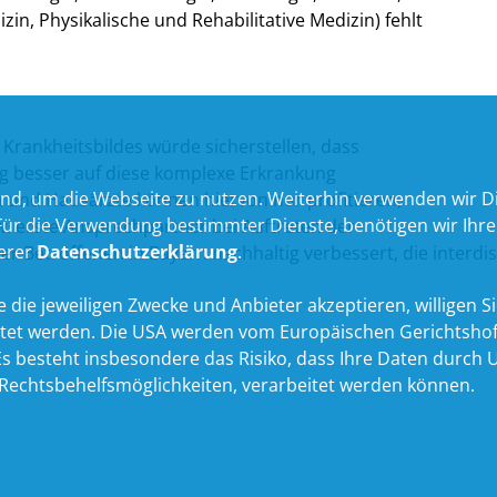
n, Physikalische und Rehabilitative Medizin) fehlt
 Krankheitsbildes würde sicherstellen, dass
tig besser auf diese komplexe Erkrankung
nd, um die Webseite zu nutzen. Weiterhin verwenden wir Die
n und Hausärzte können hiervon nur profitieren,
 die Verwendung bestimmter Dienste, benötigen wir Ihre Ein
. erste Ansprechpartner bei Auftreten der
serer
Datenschutzerklärung
.
 Betroffenen in Bayern nachhaltig verbessert, die interd
 die jeweiligen Zwecke und Anbieter akzeptieren, willigen Sie 
itet werden. Die USA werden vom Europäischen Gerichtshof
 besteht insbesondere das Risiko, dass Ihre Daten durch U
echtsbehelfsmöglichkeiten, verarbeitet werden können.