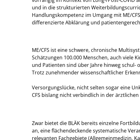
vorrangig im Kontext von Long-/Post-COVID a
und in die strukturierten Weiterbildungscurricu
Handlungskompetenz im Umgang mit ME/CFS z
differenzierte Abklärung und patientengerec
ME/CFS ist eine schwere, chronische Multisys
Schätzungen 100.000 Menschen, auch viele Kind
und Patienten sind über Jahre hinweg schul- o
Trotz zunehmender wissenschaftlicher Erkennt
Versorgungslücke, nicht selten sogar eine Unk
CFS bislang nicht verbindlich in der ärztlichen
Zwar bietet die BLÄK bereits einzelne Fortbi
an, eine flächendeckende systematische Vera
relevanten Fachgebiete (Allgemeinmedizin, Ka