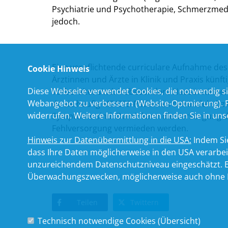
Psychiatrie und Psychotherapie, Schmerzmedizi
jedoch.
Eine verpflichtende curriculare Aufnahme des
Cookie Hinweis
Ärztinnen und Ärzte in Klinik und Praxis künf
Diese Webseite verwendet Cookies, die notwendig si
vorbereitet sind. Insbesondere Hausärztinne
Webangebot zu verbessern (Website-Optmierung). Für
da sie häufig ME/CFS-Patienten behandeln bzw
widerrufen. Weitere Informationen finden Sie in un
Symptome sind. Damit kann die Versorgung der
Fehlversorgung vermieden werden.
Hinweis zur Datenübermittlung in die USA:
Indem Sie
dass Ihre Daten möglicherweise in den USA verarbe
unzureichendem Datenschutzniveau eingeschätzt. Es
Überwachungszwecken, möglicherweise auch ohne R
Teilen
Twittern
Technisch notwendige Cookies (
Übersicht
)