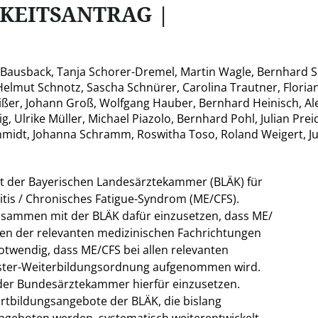
CHKEITSANTRAG |
 Bausback, Tanja Schorer-Dremel, Martin Wagle, Bernhard S
elmut Schnotz, Sascha Schnürer, Carolina Trautner, Florian 
ßer, Johann Groß, Wolfgang Hauber, Bernhard Heinisch, Ale
ig, Ulrike Müller, Michael Piazolo, Bernhard Pohl, Julian Pre
chmidt, Johanna Schramm, Roswitha Toso, Roland Weigert, Ju
t der Bayerischen Landesärztekammer (BLÄK) für
tis / Chronisches Fatigue-Syndrom (ME/CFS).
zusammen mit der BLÄK dafür einzusetzen, dass ME/
gen der relevanten medizinischen Fachrichtungen
twendig, dass ME/CFS bei allen relevanten
Muster-Weiterbildungsordnung aufgenommen wird.
 der Bundesärztekammer hierfür einzusetzen.
rtbildungsangebote der BLÄK, die bislang