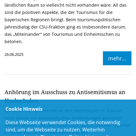
ländlichen Raum so vielleicht nicht vorhanden wäre: All das
sind die positiven Aspekte, die der Tourismus für die
bayerischen Regionen bringt. Beim tourismuspolitischen
Jahresdialog der CSU-Fraktion ging es insbesondere darum,
das „Miteinander" von Tourismus und Einheimischen zu
betonen.
26.06.2025
mehr...
Anhörung im Ausschuss zu Antisemitismus an
Hochschulen
Cookie Hinweis
Wie jüdische Studierende an den Hochschulen in Zukunft
noch besser vor antisemitischen Anfeindungen geschützt
Diese Webseite verwendet Cookies, die notwendig
werden können, darüber haben sich verschiedenste Experten
sind, um die Webseite zu nutzen. Weiterhin
in dieser Woche bei einer Anhörung des