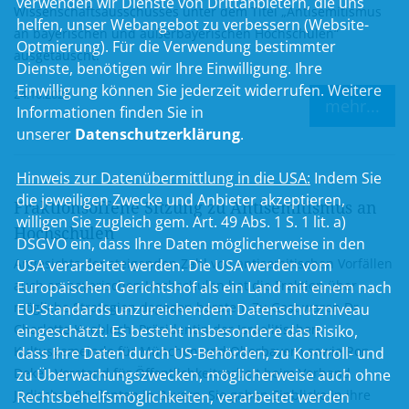
verwenden wir Dienste von Drittanbietern, die uns
Wissenschaftsausschusses unter dem Titel „Antisemitismus
helfen, unser Webangebot zu verbessern (Website-
an bayerischen und außerbayerischen Hochschulen“
Optmierung). Für die Verwendung bestimmter
ausgetauscht.
Dienste, benötigen wir Ihre Einwilligung. Ihre
Einwilligung können Sie jederzeit widerrufen. Weitere
24.10.2024
mehr...
Informationen finden Sie in
unserer
Datenschutzerklärung
.
Hinweis zur Datenübermittlung in die USA:
Indem Sie
die jeweiligen Zwecke und Anbieter akzeptieren,
Fraktionsoffene Sitzung zu Antisemitismus an
willigen Sie zugleich gem. Art. 49 Abs. 1 S. 1 lit. a)
Hochschulen
DSGVO ein, dass Ihre Daten möglicherweise in den
Angesichts der steigenden Zahl von antisemitischen Vorfällen
USA verarbeitet werden. Die USA werden vom
auch an bayerischen Hochschulen hat die Fraktion über
Europäischen Gerichtshof als ein Land mit einem nach
mögliche Strategien dagegen beraten. Zu Gast waren Dr.
EU-Standards unzureichendem Datenschutzniveau
Charlotte Knobloch, Präsidentin der Israelitischen
eingeschätzt. Es besteht insbesondere das Risiko,
Kultusgemeinde für München und Oberbayern sowie Ron
dass Ihre Daten durch US-Behörden, zu Kontroll- und
Dekel, Vorstand für Öffentlichkeitsarbeit beim Verband
zu Überwachungszwecken, möglicherweise auch ohne
Jüdischer Studenten in Bayern. Sie gaben Einblicke in ihre
Rechtsbehelfsmöglichkeiten, verarbeitet werden