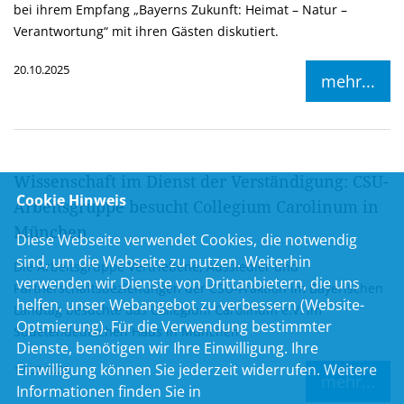
bei ihrem Empfang „Bayerns Zukunft: Heimat – Natur –
Verantwortung“ mit ihren Gästen diskutiert.
20.10.2025
mehr...
Wissenschaft im Dienst der Verständigung: CSU-
Cookie Hinweis
Arbeitsgruppe besucht Collegium Carolinum in
München
Diese Webseite verwendet Cookies, die notwendig
sind, um die Webseite zu nutzen. Weiterhin
Die Arbeitsgruppe Vertriebene, Aussiedler und
verwenden wir Dienste von Drittanbietern, die uns
Partnerschaftsbeziehungen der CSU-Fraktion im Bayerischen
helfen, unser Webangebot zu verbessern (Website-
Landtag besuchte das Collegium Carolinum e.V. im
Optmierung). Für die Verwendung bestimmter
Sudetendeutschen Haus in München.
Dienste, benötigen wir Ihre Einwilligung. Ihre
Einwilligung können Sie jederzeit widerrufen. Weitere
17.07.2025
mehr...
Informationen finden Sie in