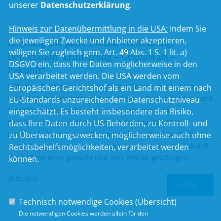
unserer
Datenschutzerklärung
.
Hinweis zur Datenübermittlung in die USA:
Indem Sie
die jeweiligen Zwecke und Anbieter akzeptieren,
Empfang „80 Jahre Flucht, Vertreibung,
willigen Sie zugleich gem. Art. 49 Abs. 1 S. 1 lit. a)
Deportation: Erinnerung – Gegenwart –
DSGVO ein, dass Ihre Daten möglicherweise in den
Zukunft“
USA verarbeitet werden. Die USA werden vom
Millionen Deutsche haben nach den Grauen des Zweiten
Europäischen Gerichtshof als ein Land mit einem nach
Weltkriegs ihre Heimat verloren. Allein in Bayern fanden rund
EU-Standards unzureichendem Datenschutzniveau
1,9 Millionen Vertriebene eine neue Heimat – ein
eingeschätzt. Es besteht insbesondere das Risiko,
Bevölkerungszuwachs von über 26 Prozent. Die CSU-
dass Ihre Daten durch US-Behörden, zu Kontroll- und
Landtagsfraktion hat mit ihrem Empfang „80 Jahre Flucht,
zu Überwachungszwecken, möglicherweise auch ohne
Vertreibung, Deportation: Erinnerung – Gegenwart – Zukunft“
Rechtsbehelfsmöglichkeiten, verarbeitet werden
dieser Schicksale gedacht und eine Brücke geschlagen.
können.
20.02.2025
mehr...
Technisch notwendige Cookies (
Übersicht
)
Die notwendigen Cookies werden allein für den